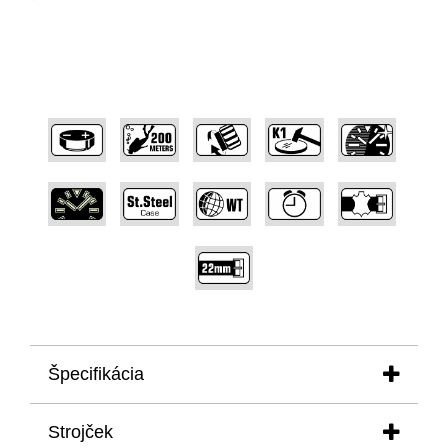
,
,
,
,
,
,
,
,
,
,
Špecifikácia
puzdro:- priemer:
47,00 mm
Strojček
- výška:
15,40 mm