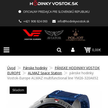
OFICIALNY PREDAJCA PRE SLOVENSKÚ REPUBLIKU
+421 908 924 093
info@hodinkyvostok.sk
0,00€
Úvod
Pánske hodinky
PÁNSKE HODINIKY VOSTOK
EUROPE
ALMAZ Space Station
pánske hodinky
Vostok-Europe ALMAZ multifunctional line YM26-320A652
Skladom