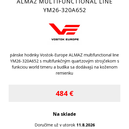
ALMAZ MULTIFUNCTIONAL LINE
YM26-320A652
pánske hodinky Vostok-Europe ALMAZ multifunctional line
YM26-320A652 s multifunkčným quartzovým strojčekom s
funkciou world timeru a budíka sa dodávajú na koženom
remienku
484 €
Na sklade
Doručíme už v utorok
11.8.2026