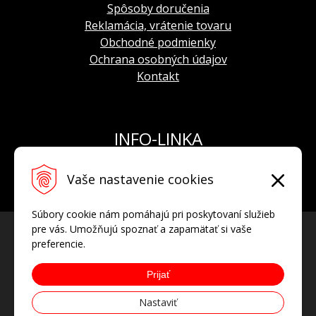
Spôsoby doručenia
Reklamácia, vrátenie tovaru
Obchodné podmienky
Ochrana osobných údajov
Kontakt
INFO-LINKA
Tel.: +421 908 924 093
Vaše nastavenie cookies
E-mail:
info@hodinkyvostok.sk
Súbory cookie nám pomáhajú pri poskytovaní služieb
pre vás. Umožňujú spoznať a zapamätať si vaše
preferencie.
Prijať
Nastaviť