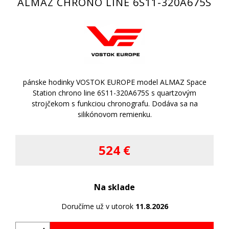
ALMAZ CHRONO LINE 6S11-320A675S
pánske hodinky VOSTOK EUROPE model ALMAZ Space
Station chrono line 6S11-320A675S s quartzovým
strojčekom s funkciou chronografu. Dodáva sa na
silikónovom remienku.
524 €
Na sklade
Doručíme už v utorok
11.8.2026