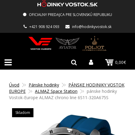
OFICIALNY PREDAJCA PRE SLOVENSKÚ REPUBLIKU
+421 908 924 093
info@hodinkyvostok.sk
0,00€
Úvod
Pánske hodinky
PÁNSKE HODINIKY VOSTOK
EUROPE
ALMAZ Space Station
pánske hodinky
Vostok-Europe ALMAZ chrono line 6S11-320A675S
Skladom