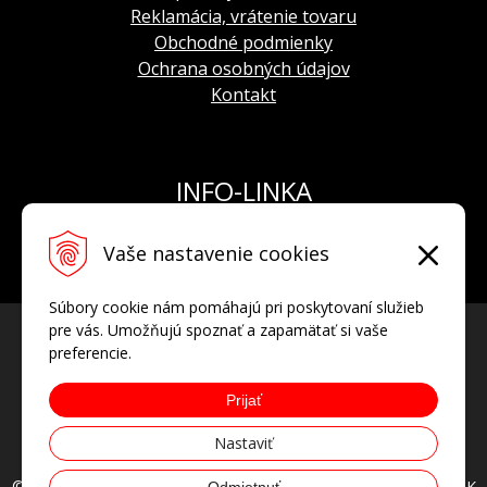
Reklamácia, vrátenie tovaru
Obchodné podmienky
Ochrana osobných údajov
Kontakt
INFO-LINKA
Tel.: +421 908 924 093
Vaše nastavenie cookies
E-mail:
info@hodinkyvostok.sk
Súbory cookie nám pomáhajú pri poskytovaní služieb
pre vás. Umožňujú spoznať a zapamätať si vaše
preferencie.
Prijať
Nastaviť
© 2026 HODINKYVOSTOK.SK oficiálny predajca hodiniek VOSTOK