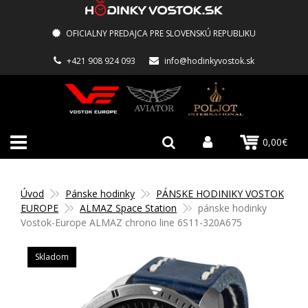
OFICIALNY PREDAJCA PRE SLOVENSKÚ REPUBLIKU
+421 908 924 093
info@hodinkyvostok.sk
0,00€
Úvod
Pánske hodinky
PÁNSKE HODINIKY VOSTOK
EUROPE
ALMAZ Space Station
pánske hodinky
Vostok-Europe ALMAZ chrono line 6S11-320A675
Skladom