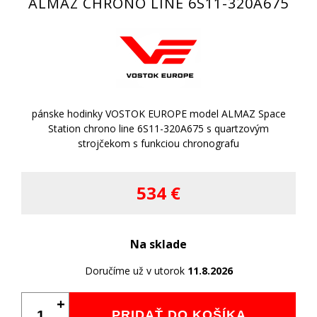
ALMAZ CHRONO LINE 6S11-320A675
pánske hodinky VOSTOK EUROPE model ALMAZ Space
Station chrono line 6S11-320A675 s quartzovým
strojčekom s funkciou chronografu
534 €
Na sklade
Doručíme už v utorok
11.8.2026
+
PRIDAŤ DO KOŠÍKA