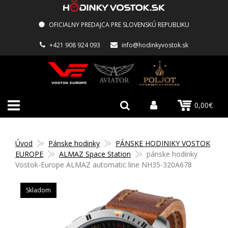
OFICIALNY PREDAJCA PRE SLOVENSKÚ REPUBLIKU
+421 908 924 093
info@hodinkyvostok.sk
0,00€
Úvod
Pánske hodinky
PÁNSKE HODINIKY VOSTOK
EUROPE
ALMAZ Space Station
pánske hodinky
Vostok-Europe ALMAZ automatic line NH35-320A678
Skladom