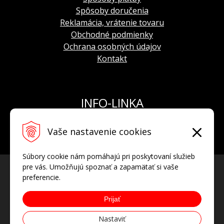
Spôsoby doručenia
Reklamácia, vrátenie tovaru
Obchodné podmienky
Ochrana osobných údajov
Kontakt
INFO-LINKA
Tel.: +421 908 924 093
Vaše nastavenie cookies
E-mail:
info@hodinkyvostok.sk
Súbory cookie nám pomáhajú pri poskytovaní služieb
pre vás. Umožňujú spoznať a zapamätať si vaše
preferencie.
Prijať
Nastaviť