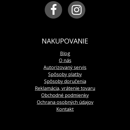
balenie:
kazeta, záručná knižka s návodom
limitovaná edícia:
300 kusov
NAKUPOVANIE
Blog
O nás
Autorizovaný servis
Spôsoby platby
Spôsoby doručenia
Reklamácia, vrátenie tovaru
Obchodné podmienky
Ochrana osobných údajov
Kontakt