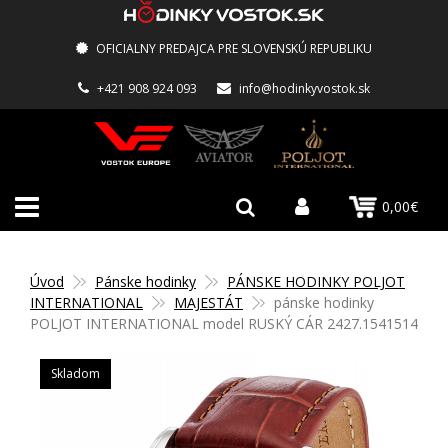
OFICIALNY PREDAJCA PRE SLOVENSKÚ REPUBLIKU
+421 908 924 093
info@hodinkyvostok.sk
0,00€
Úvod
Pánske hodinky
PÁNSKE HODINKY POLJOT
INTERNATIONAL
MAJESTÁT
pánske hodinky
POLJOT INTERNATIONAL model RUSKÝ CÁR 2427.1541514
Skladom