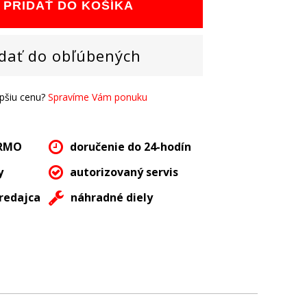
PRIDAŤ DO KOŠÍKA
dať do obľúbených
epšiu cenu?
Spravíme Vám ponuku
ARMO
doručenie do 24-hodín
y
autorizovaný servis
redajca
náhradné diely