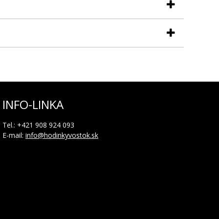
INFO-LINKA
 9 hod.) a indikátor duálneho času ( v polohe 3 hod.)
Tel.: +421 908 924 093
E-mail:
info@hodinkyvostok.sk