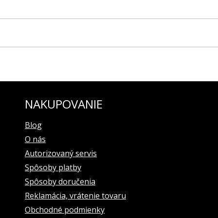
pracovaný
NAKUPOVANIE
kovovým logom POLJOT INTERNATIONAL
čka v polohe 6 hod.), 24-hodin.ciferník/indikátor dňa a noci (v polohe
Blog
O nás
Autorizovaný servis
Spôsoby platby
Spôsoby doručenia
Reklamácia, vrátenie tovaru
Obchodné podmienky