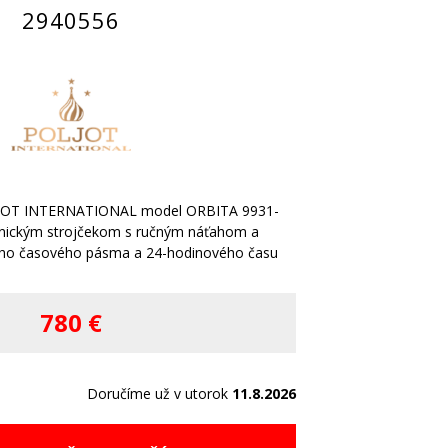
2940556
LJOT INTERNATIONAL model ORBITA 9931-
nickým strojčekom s ručným náťahom a
ho časového pásma a 24-hodinového času
780 €
Doručíme už v utorok
11.8.2026