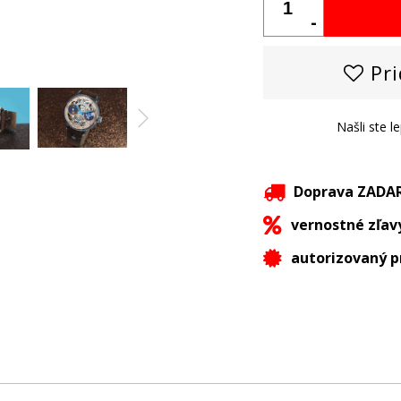
-
Pri
Našli ste l
Doprava ZAD
vernostné zľav
autorizovaný p