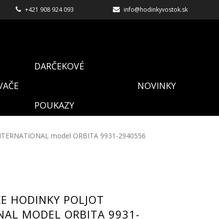
+421 908 924 093
info@hodinkyvostok.sk
DARČEKOVÉ
VAČE
NOVINKY
POUKAZY
INTERNATIONAL model ORBITA 9931-2940556
E HODINKY POLJOT
NAL MODEL ORBITA 9931-