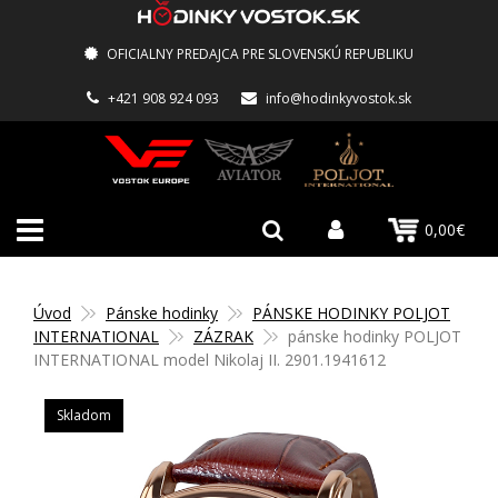
OFICIALNY PREDAJCA PRE SLOVENSKÚ REPUBLIKU
+421 908 924 093
info@hodinkyvostok.sk
0,00€
Úvod
Pánske hodinky
PÁNSKE HODINKY POLJOT
INTERNATIONAL
ZÁZRAK
pánske hodinky POLJOT
INTERNATIONAL model Nikolaj II. 2901.1941612
Skladom