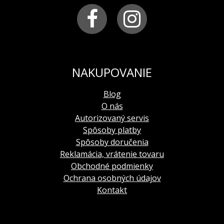
vodotesnosť:
5 ATM
remienok:
teľacia koža prešívaná bielou niťou
farba remienka:
hnedá
typ zapínania:
klasická pracka
balenie:
kazeta, záručná knižka s návodom
limitovaná edícia
: 300 kusov
NAKUPOVANIE
Blog
O nás
Autorizovaný servis
Spôsoby platby
Spôsoby doručenia
Reklamácia, vrátenie tovaru
Obchodné podmienky
Ochrana osobných údajov
Kontakt