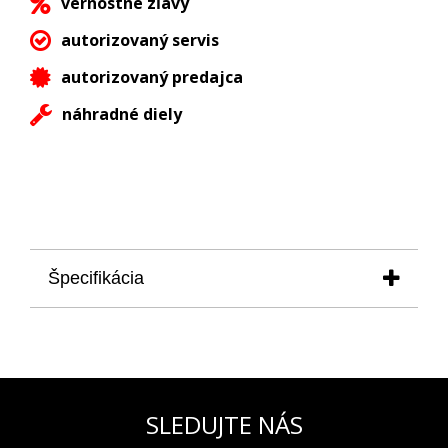
vernostné zľavy
autorizovaný servis
autorizovaný predajca
náhradné diely
Špecifikácia
puzdro priemer:
43 mm
výška:
14 mm
materiál:
ušľachtilá oceľ leštená
sklíčko:
zafírové predné
zadný kryt:
priehľadný
SLEDUJTE NÁS
ciferník:
skeletizovaný
farba ciferníka:
hnedá