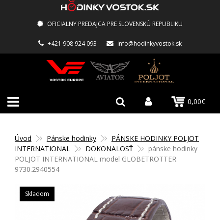
OFICIALNY PREDAJCA PRE SLOVENSKÚ REPUBLIKU
+421 908 924 093
info@hodinkyvostok.sk
0,00€
Úvod
Pánske hodinky
PÁNSKE HODINKY POLJOT
INTERNATIONAL
DOKONALOSŤ
pánske hodinky
POLJOT INTERNATIONAL model GLOBETROTTER
9730.2940554
Skladom