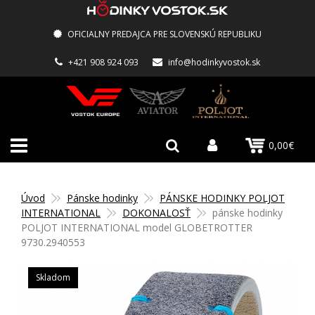
OFICIALNY PREDAJCA PRE SLOVENSKÚ REPUBLIKU
+421 908 924 093
info@hodinkyvostok.sk
0,00€
Úvod
Pánske hodinky
PÁNSKE HODINKY POLJOT
INTERNATIONAL
DOKONALOSŤ
pánske hodinky
POLJOT INTERNATIONAL model GLOBETROTTER
9730.2940553
Skladom