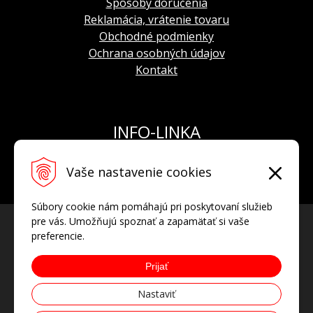
Spôsoby doručenia
Reklamácia, vrátenie tovaru
Obchodné podmienky
Ochrana osobných údajov
Kontakt
INFO-LINKA
Tel.: +421 908 924 093
Vaše nastavenie cookies
E-mail:
info@hodinkyvostok.sk
Súbory cookie nám pomáhajú pri poskytovaní služieb
pre vás. Umožňujú spoznať a zapamätať si vaše
preferencie.
Prijať
Nastaviť