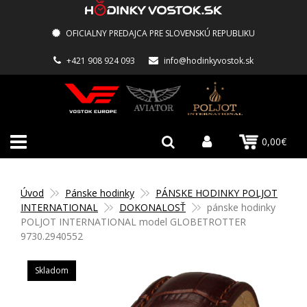
OFICIALNY PREDAJCA PRE SLOVENSKÚ REPUBLIKU
+421 908 924 093
info@hodinkyvostok.sk
0,00€
Úvod
Pánske hodinky
PÁNSKE HODINKY POLJOT
INTERNATIONAL
DOKONALOSŤ
pánske hodinky
POLJOT INTERNATIONAL model GLOBETROTTER
9730.2940552
Skladom