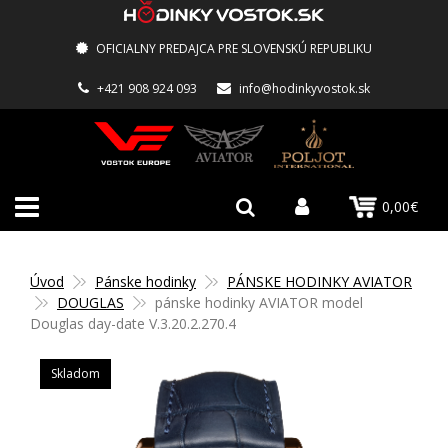
OFICIALNY PREDAJCA PRE SLOVENSKÚ REPUBLIKU
+421 908 924 093
info@hodinkyvostok.sk
0,00€
Úvod
Pánske hodinky
PÁNSKE HODINKY AVIATOR
DOUGLAS
pánske hodinky AVIATOR model
Douglas day-date V.3.20.2.270.4
Skladom