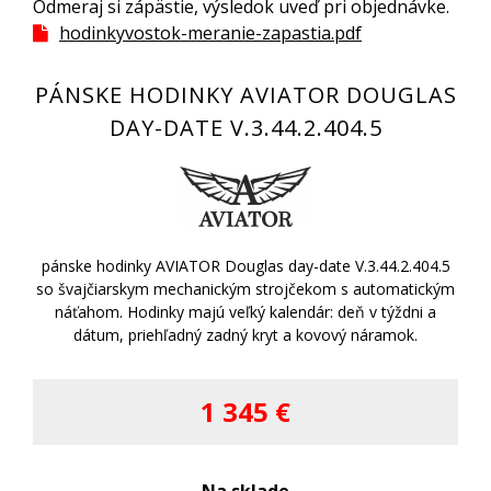
Odmeraj si zápästie, výsledok uveď pri objednávke.
hodinkyvostok-meranie-zapastia.pdf
PÁNSKE HODINKY AVIATOR DOUGLAS
DAY-DATE V.3.44.2.404.5
pánske hodinky AVIATOR Douglas day-date V.3.44.2.404.5
so švajčiarskym mechanickým strojčekom s automatickým
náťahom. Hodinky majú veľký kalendár: deň v týždni a
dátum, priehľadný zadný kryt a kovový náramok.
1 345 €