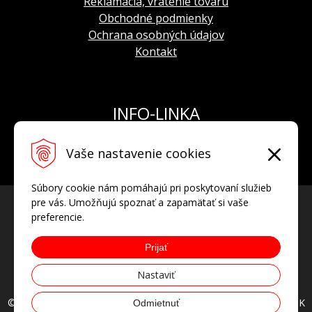
Reklamácia, vrátenie tovaru
indikácia času -
hodiny, minúty, sekundy
Obchodné podmienky
ZAPíNANIE
(centrálna hodinová, minútová a sekundová ručička)
Ochrana osobných údajov
dvojité zapínanie - butterfly
Kontakt
BALENIE
krabička so záručnou knižkou s pečiatkou oficiálneho
dovozcu pre Slovensko
INFO-LINKA
Tel.: +421 908 924 093
Vaše nastavenie cookies
E-mail:
info@hodinkyvostok.sk
Súbory cookie nám pomáhajú pri poskytovaní služieb
pre vás. Umožňujú spoznať a zapamätať si vaše
preferencie.
Prijať
Nastaviť
© 2026 HODINKYVOSTOK.SK oficiálny predajca hodiniek VOSTOK
Odmietnuť