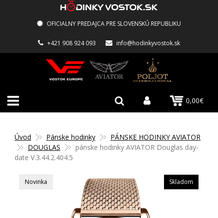
OFICIALNY PREDAJCA PRE SLOVENSKÚ REPUBLIKU
+421 908 924 093
info@hodinkyvostok.sk
0,00€
Úvod
Pánske hodinky
PÁNSKE HODINKY AVIATOR
DOUGLAS
pánske hodinky AVIATOR Douglas day-
date V.3.44.2.404.5
Novinka
Skladom