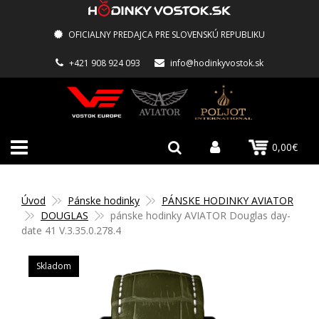
OFICIALNY PREDAJCA PRE SLOVENSKÚ REPUBLIKU
+421 908 924 093
info@hodinkyvostok.sk
0,00€
Úvod
Pánske hodinky
PÁNSKE HODINKY AVIATOR
DOUGLAS
pánske hodinky AVIATOR Douglas day-
date 41 V.3.35.0.278.4
Skladom