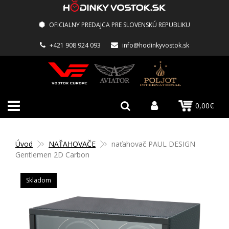
OFICIALNY PREDAJCA PRE SLOVENSKÚ REPUBLIKU
+421 908 924 093
info@hodinkyvostok.sk
0,00€
Úvod
NAŤAHOVAČE
naťahovač PAUL DESIGN
Gentlemen 2D Carbon
Skladom