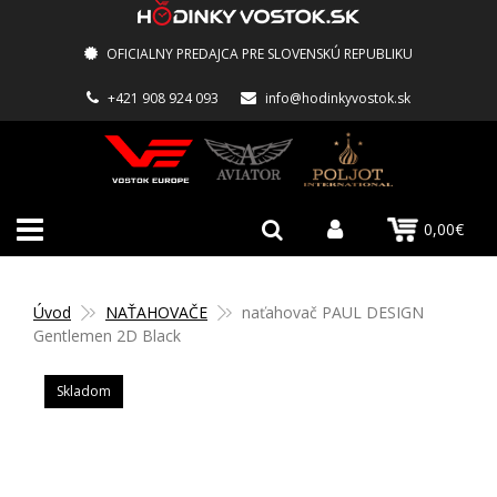
OFICIALNY PREDAJCA PRE SLOVENSKÚ REPUBLIKU
+421 908 924 093
info@hodinkyvostok.sk
0,00€
Úvod
NAŤAHOVAČE
naťahovač PAUL DESIGN
Gentlemen 2D Black
Skladom