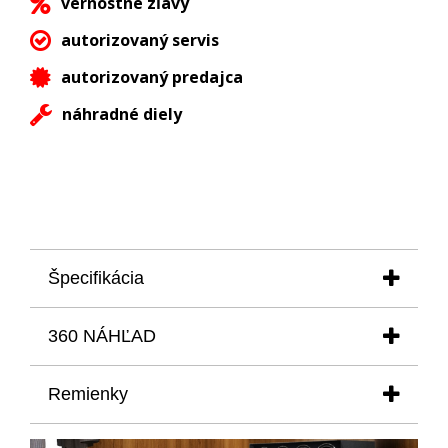
vernostné zľavy
autorizovaný servis
autorizovaný predajca
náhradné diely
Špecifikácia
technický popis
360 NÁHĽAD
hmotnosť: 1,5 kg
Rozmery: 132 x 142 x 174 mm (š x v x h)
Naťahovač PAUL DESIGN Gentlmen 1D
Remienky
režim otáčania: vpravo / vľavo / striedavo
napájací sieťový zdroj: 5V
Rakúsky výrobca naťahovačov PAUL DESIGN ponúka
batéria: 2 ks, typ C, 1,5 voltov