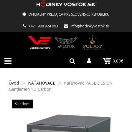
OFICIALNY PREDAJCA PRE SLOVENSKÚ REPUBLIKU
+421 908 924 093
info@hodinkyvostok.sk
0,00€
Úvod
NAŤAHOVAČE
naťahovač PAUL DESIGN
Gentlemen 1D Carbon
Skladom