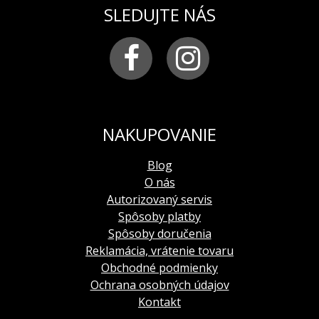
sa môžete tešiť pohľadom na hodinky
SLEDUJTE NÁS
Sofistikovaná technológia
Každé hodinky je možné ovádať individuálne
Otvára sa odtlačkom prsta alebo kľúčom
Chromové kovové krúžky
Držiak hodiniek je vyrobený z velúru
Vnútro boxu je z najjemnejšieho čierneho velúru
LED osvetlenie na sieťové napájanie
NAKUPOVANIE
TECHNICKÝ POPIS
Blog
hmotnosť: 16 kg
O nás
Rozmery: 370 x 520 x 220 mm (Š x V x H)
Autorizovaný servis
režim otáčania: vpravo / vľavo / striedavo
napájací sieťový zdroj: 5V
Spôsoby platby
Spôsoby doručenia
Reklamácia, vrátenie tovaru
Obchodné podmienky
Ochrana osobných údajov
Kontakt