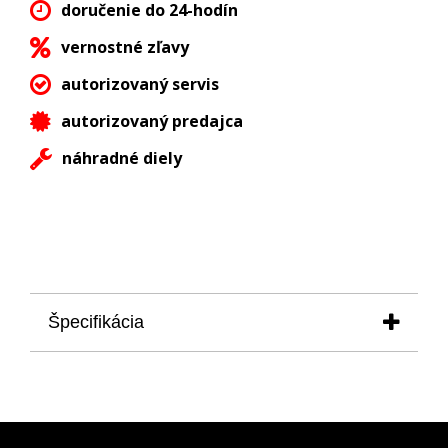
doručenie do 24-hodín
vernostné zľavy
autorizovaný servis
autorizovaný predajca
náhradné diely
Špecifikácia
ŠPECIFIKÁCIA
Naťahovač je určený pre 12 kusov hodiniek
sklenené dvierka chránia hodinky pred
prachom alebo prípadným poškodením a zárove)