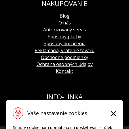
NAKUPOVANIE
Blog
O nás
Autorizovaný servis
Spôsoby platby
Spôsoby doručenia
Reklamácia, vrátenie tovaru
Obchodné podmienky
Ochrana osobných údajov
Kontakt
INFO-LINKA
Tel.: +421 908 924 093
Vaše nastavenie cookies
E-mail:
info@hodinkyvostok.sk
Súbory cookie nám pomáhajú pri poskytovaní služieb