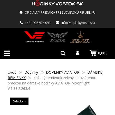
OFICIALNY PREDAJCA PRE SLOVENSKÚ REPUBLIKU
+421 908 924 093
info@hodinkyvostok.sk
0,00€
Úvod
Doplnky
DOPLNKY AVIATOR
DÁMSKE
REMIENKY
kožený remienok zelený s pozlátenou
prackou na dámske hodinky AVIATOR Moonflight
V.1.33.2.263.4
Skladom