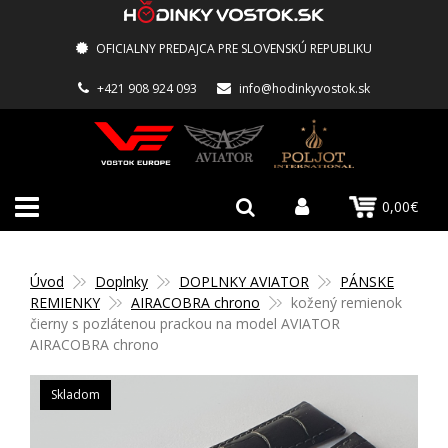
OFICIALNY PREDAJCA PRE SLOVENSKÚ REPUBLIKU
+421 908 924 093
info@hodinkyvostok.sk
0,00€
Úvod
Doplnky
DOPLNKY AVIATOR
PÁNSKE
REMIENKY
AIRACOBRA chrono
kožený remienok
čierny s pozlátenou prackou na model AVIATOR
AIRACOBRA chrono
Skladom