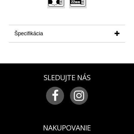
Špecifikácia
REMIENOK
daný remienok je vhodný pre všetky hodinky z
modelovej rady AIRACOBRA chrono, a to pre
modely V.2.25.2.173.4
MATERIÁL
SLEDUJTE NÁS
kvalitná teľacia koža prešívaná čiernou niťou
FARBA
čierna
ŠÍRKA REMIENKA
22 mm
NAKUPOVANIE
ZAPÍNANIE
klasické zapínanie z chirurgickej ocele v pozlátenej