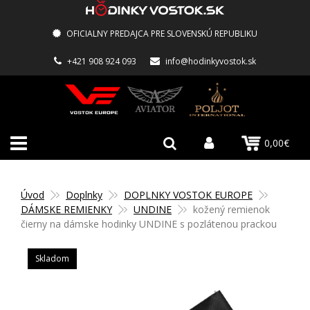
OFICIALNY PREDAJCA PRE SLOVENSKÚ REPUBLIKU
+421 908 924 093
info@hodinkyvostok.sk
0,00€
Úvod
Doplnky
DOPLNKY VOSTOK EUROPE
DÁMSKE REMIENKY
UNDINE
kožený remienok
čierny na dámske hodinky UNDINE s pozlátenou prackou
Skladom