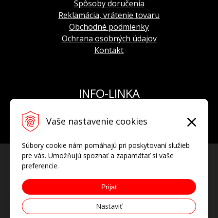
Spôsoby doručenia
Reklamácia, vrátenie tovaru
Obchodné podmienky
Ochrana osobných údajov
Kontakt
INFO-LINKA
Tel.: +421 908 924 093
Vaše nastavenie cookies
E-mail:
info@hodinkyvostok.sk
Súbory cookie nám pomáhajú pri poskytovaní služieb
pre vás. Umožňujú spoznať a zapamätať si vaše
preferencie.
Prijať
Nastaviť