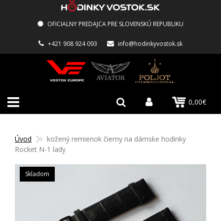
OFICIALNY PREDAJCA PRE SLOVENSKÚ REPUBLIKU
+421 908 924 093
info@hodinkyvostok.sk
0,00€
Úvod
kožený remienok čierny na dámske hodinky
Rocket N-1 lady
Skladom