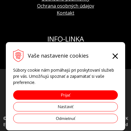
Ochrana osobných údajov
Kontakt
INFO-LINKA
Tel.: +421 908 924 093
Vaše nastavenie cookies
E-mail:
info@hodinkyvostok.sk
Súbory cookie nám pomáhajú pri poskytovaní služieb
pre vás. Umožňujú spoznať a zapamätať si vaše
preferencie.
Prijať
Nastaviť
© 2026 HODINKYVOSTOK.SK oficiálny predajca hodiniek VOSTOK
Odmietnuť
EUROPE, AVIATOR, POLJOT INTERNATIONAL • all rights reserved