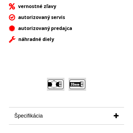
vernostné zľavy
autorizovaný servis
autorizovaný predajca
náhradné diely
,
Špecifikácia
produkt
: remienok na dámske hodinky Rocket N-1