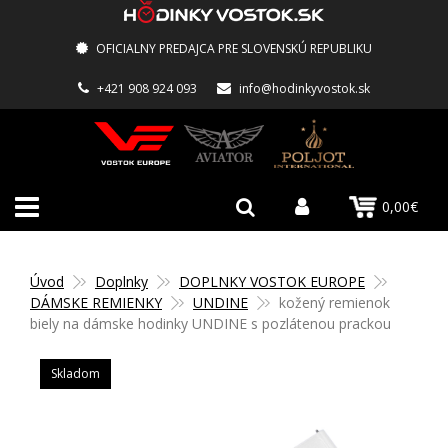
OFICIALNY PREDAJCA PRE SLOVENSKÚ REPUBLIKU
+421 908 924 093
info@hodinkyvostok.sk
0,00€
Úvod
Doplnky
DOPLNKY VOSTOK EUROPE
DÁMSKE REMIENKY
UNDINE
kožený remienok
biely na dámske hodinky UNDINE s pozlátenou prackou
Skladom