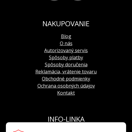
Remienky sa veľmi jednoducho vymieňajú
vďaka dômyselnému prispôsobeniu v remienku.
Ľahko si ho vymení každá žena a s novým
NAKUPOVANIE
remienkom jej hodinky budú každý deň vyzerať
inakšie.
Blog
O nás
Autorizovaný servis
Spôsoby platby
Spôsoby doručenia
Reklamácia, vrátenie tovaru
Obchodné podmienky
Ochrana osobných údajov
Kontakt
INFO-LINKA
Tel.: +421 908 924 093