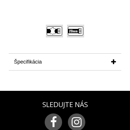
,
Špecifikácia
produkt
: remienok na dámske hodinky UNDINE
pre model VK64/515B528, vhodný aj
pre VK64/515B527
materiál:
pravá koža s hladkým lesklým
povrchom
SLEDUJTE NÁS
farba:
biela
pracka:
chirurgická oceľ v pozlátenej PVD úprave
s logom VOSTOK-EUROPE
šírka remienka:
20 mm