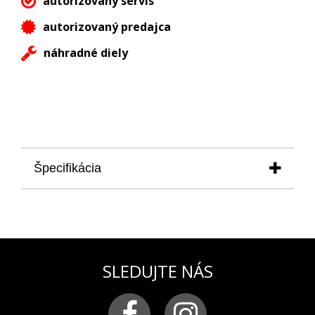
autorizovaný servis
autorizovaný predajca
náhradné diely
Špecifikácia
Po zakúpení darčekovej poukážky obržíte na Váš mail
darčekovú poukážku s kódom na zľavu v
hodnote
300,00 €
.
Pri nákupe tovaru vložte tento kód do kolonky:
uplatniť zľavový kód.
Z hodnoty tovaru sa Vám
SLEDUJTE NÁS
odpočíta suma 300,00 €.
Darčekovú poukážku v hodnote 300 € je možnú