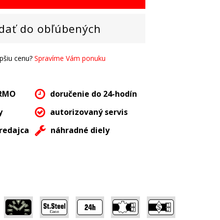
dať do obľúbených
epšiu cenu?
Spravíme Vám ponuku
ARMO
doručenie do 24-hodín
y
autorizovaný servis
redajca
náhradné diely
,
,
,
,
,
,