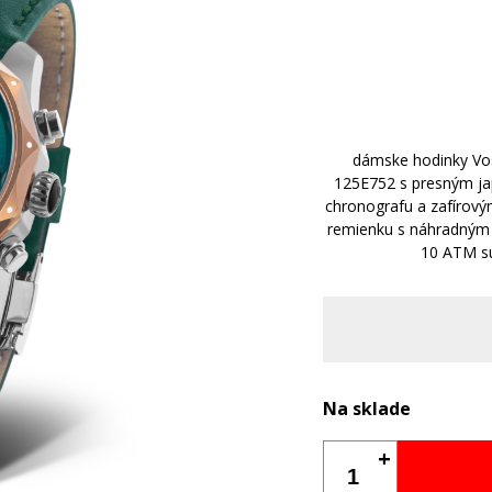
dámske hodinky Vo
125E752 s presným ja
chronografu a zafírov
remienku s náhradným 
10 ATM sú
Na sklade
+