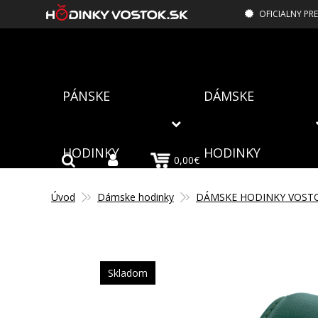
OFICIALNY PR
PÁNSKE
DÁMSKE
HODINKY
HODINKY
0,00€
Úvod
Dámske hodinky
DÁMSKE HODINKY VOST
Skladom