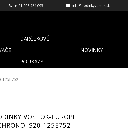
+421 908 924 093
info@hodinkyvostok.sk
DARČEKOVÉ
VAČE
NOVINKY
POUKAZY
0-125E752
ODINKY VOSTOK-EUROPE
CHRONO JS20-125E752