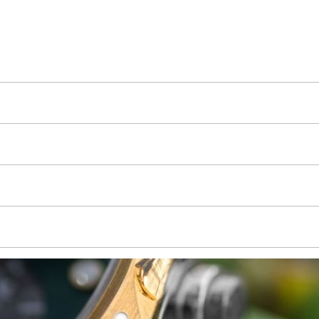
pozlátenej PVD úprave