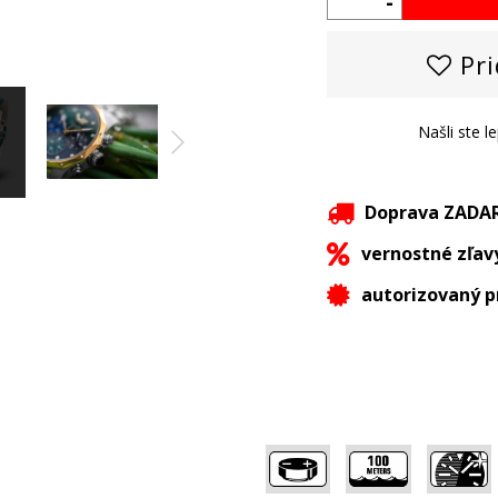
-
Pri
Našli ste l
Doprava ZAD
vernostné zľav
autorizovaný p
,
,