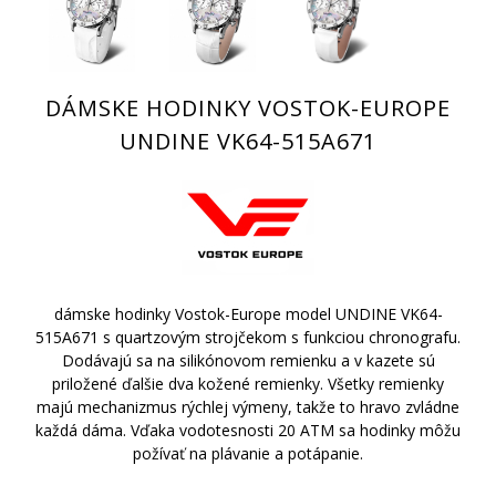
DÁMSKE HODINKY VOSTOK-EUROPE
UNDINE VK64-515A671
dámske hodinky Vostok-Europe model UNDINE VK64-
515A671 s quartzovým strojčekom s funkciou chronografu.
Dodávajú sa na silikónovom remienku a v kazete sú
priložené ďalšie dva kožené remienky. Všetky remienky
majú mechanizmus rýchlej výmeny, takže to hravo zvládne
každá dáma. Vďaka vodotesnosti 20 ATM sa hodinky môžu
požívať na plávanie a potápanie.