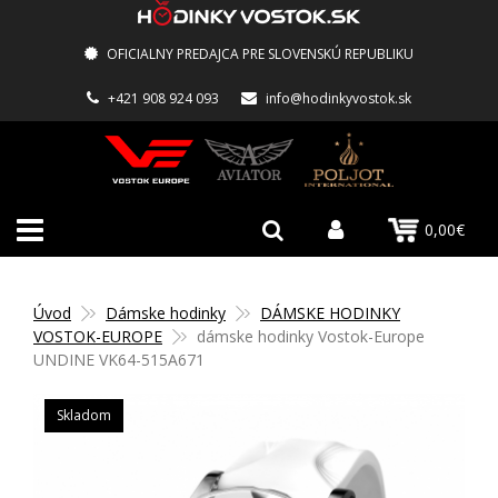
OFICIALNY PREDAJCA PRE SLOVENSKÚ REPUBLIKU
+421 908 924 093
info@hodinkyvostok.sk
0,00€
Úvod
Dámske hodinky
DÁMSKE HODINKY
VOSTOK-EUROPE
dámske hodinky Vostok-Europe
UNDINE VK64-515A671
Skladom