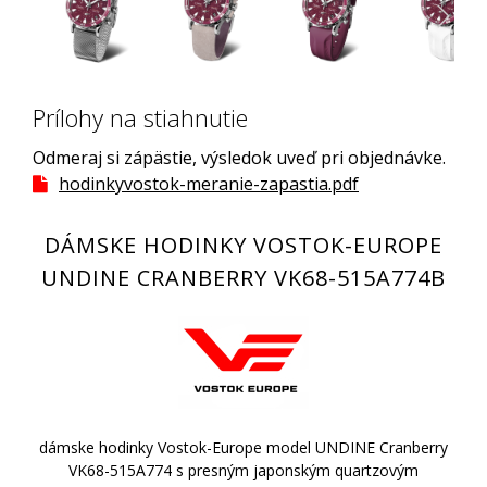
Prílohy na stiahnutie
Odmeraj si zápästie, výsledok uveď pri objednávke.
hodinkyvostok-meranie-zapastia.pdf
DÁMSKE HODINKY VOSTOK-EUROPE
UNDINE CRANBERRY VK68-515A774B
dámske hodinky Vostok-Europe model UNDINE Cranberry
VK68-515A774 s presným japonským quartzovým