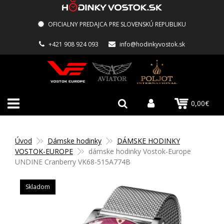
OFICIALNY PREDAJCA PRE SLOVENSKÚ REPUBLIKU
+421 908 924 093
info@hodinkyvostok.sk
0,00€
Úvod
Dámske hodinky
DÁMSKE HODINKY
VOSTOK-EUROPE
dámske hodinky Vostok-Europe
UNDINE Cranberry VK68-515A774B
Skladom