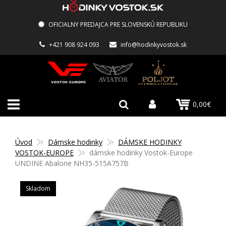
OFICIALNY PREDAJCA PRE SLOVENSKÚ REPUBLIKU
+421 908 924 093
info@hodinkyvostok.sk
0,00€
Úvod
Dámske hodinky
DÁMSKE HODINKY
VOSTOK-EUROPE
dámske hodinky Vostok-Europe
UNDINE Abalone NH35-515A757B
Skladom