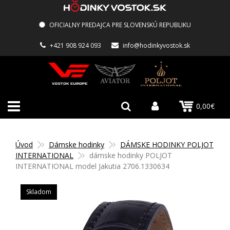
OFICIALNY PREDAJCA PRE SLOVENSKÚ REPUBLIKU
+421 908 924 093
info@hodinkyvostok.sk
0,00€
Úvod
Dámske hodinky
DÁMSKE HODINKY POLJOT
INTERNATIONAL
dámske hodinky POLJOT
INTERNATIONAL model Jakutia 2706.1330634
Skladom