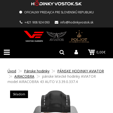
OFICIALNY PREDAJCA PRE SLOVENSKÚ REPUBLIKU
+421 908 924 093
info@hodinkyvostok.sk
0,00€
Úvod
Pánske hodinky
PÁNSKE HODINKY AVIATOR
AIRACOBRA
pánske letecké hodinky AVIATOR
model AIRACOBRA 43 AUTO V.3.39.0.337.4
Skladom