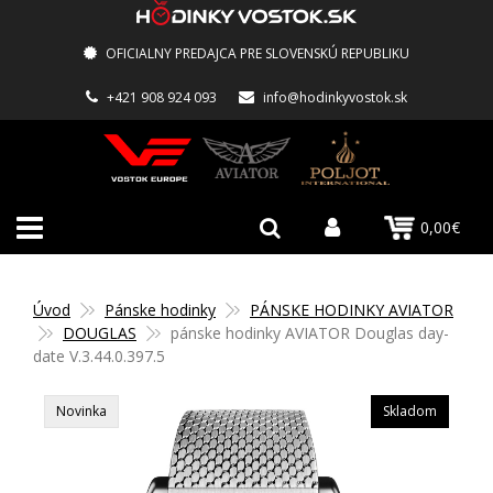
OFICIALNY PREDAJCA PRE SLOVENSKÚ REPUBLIKU
+421 908 924 093
info@hodinkyvostok.sk
0,00€
Úvod
Pánske hodinky
PÁNSKE HODINKY AVIATOR
DOUGLAS
pánske hodinky AVIATOR Douglas day-
date V.3.44.0.397.5
Novinka
Skladom